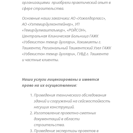
организациями приобрели практический опыт в
сфере строительства.
Основные наши заказчики: АО «Узжелдорпасс»,
АО «Узтемирйулконтейнер», УП
«Темирйулмаштаъмир», «РОЙСОН»,
Центральная Клиническая Больница ГАЖК
«Узбекистон темир йуллари», Хокимияты г.
Ташкента, Региональный Ташкентский Узел ГАЖК
«Узбекистон темир йуллари», ГУВД г. Ташкента
и частные клиенты.
Наши услуги лицензированы и имеется
право на их осуществление:
Проведения технического обследования
зданий и сооружений на сейсмостойкость
несущих конструкций.
Изготовление проектно-сметных
документаций в области
строительства.
Проведение экспертизы проектов в